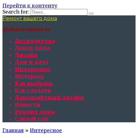
Перейти к контенту
Search for:
Ремонт вашего дома
globalceramics.ru
Архитектура
Декор дома
Дизайн
Дом и дача
Интересное
Интерьер
Как выбрать
Как сделать
Ландшафтный дизайн
Новости
Ремонт дома
Сделай сам
Главная
»
Интересное