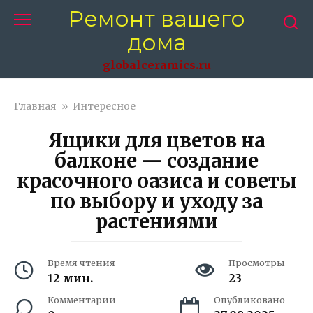
Перейти
Ремонт вашего
к
дома
контенту
globalceramics.ru
Главная
»
Интересное
Ящики для цветов на
балконе — создание
красочного оазиса и советы
по выбору и уходу за
растениями
Время чтения
Просмотры
12 мин.
23
Комментарии
Опубликовано