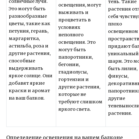
солнечные лучи.
тень. Такие
освещения, могут
Это могут быть
растения от
выживать и
разнообразные
себя чувству
процветать в
цветы, такие как
плохо
условиях
петуния, герань,
освещенном
неполного
маргаритка,
пространств
освещения. Это
астильба, роза и
придают ба
могут быть
другие растения,
уникальный
папоротники,
способные
шарм. Это м
бегонии,
выдерживать
быть лилии,
гладиолусы,
яркое солнце. Они
фикусы,
гортензии и
добавят яркие
декоративн
другие растения,
краски и аромат
папоротник
которые не
на ваш балкон.
другие
требуют слишком
теневыносл
яркого света.
растения.
Определение освещения на вашем балконе