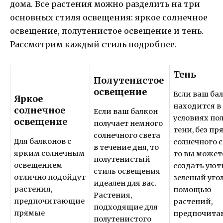
дома. Все растения можно разделить на три
основных стиля освещения: яркое солнечное
освещение, полутенистое освещение и тень.
Рассмотрим каждый стиль подробнее.
Тень
Полутенистое
освещение
Если ваш ба
Яркое
находится в
солнечное
Если ваш балкон
условиях по
освещение
получает немного
тени, без пр
солнечного света
Для балконов с
солнечного с
в течение дня, то
ярким солнечным
то вы может
полутенистый
освещением
создать ую
стиль освещения
отлично подойдут
зеленый угол
идеален для вас.
растения,
помощью
Растения,
предпочитающие
растений,
подходящие для
прямые
предпочит
полутенистого