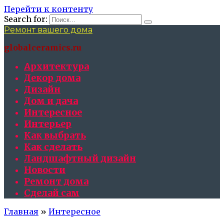
Перейти к контенту
Search for:
Ремонт вашего дома
globalceramics.ru
Архитектура
Декор дома
Дизайн
Дом и дача
Интересное
Интерьер
Как выбрать
Как сделать
Ландшафтный дизайн
Новости
Ремонт дома
Сделай сам
Главная
»
Интересное