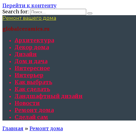
Перейти к контенту
Search for:
Ремонт вашего дома
globalceramics.ru
Архитектура
Декор дома
Дизайн
Дом и дача
Интересное
Интерьер
Как выбрать
Как сделать
Ландшафтный дизайн
Новости
Ремонт дома
Сделай сам
Главная
»
Ремонт дома