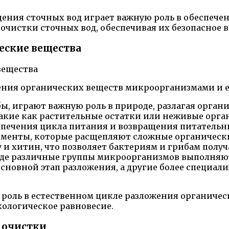
ения сточных вод играет важную роль в обеспеч
чистки сточных вод, обеспечивая их безопасное 
еские вещества
ения органических веществ микроорганизмами и ег
, играют важную роль в природе, разлагая органи
кие как растительные остатки или неживые орган
спечения цикла питания и возвращения питательны
енты, которые расщепляют сложные органически
 и хитин, что позволяет бактериям и грибам полу
, где различные группы микроорганизмов выполня
новной этап разложения, а другие более специал
оль в естественном цикле разложения органичес
кологическое равновесие.
е очистки