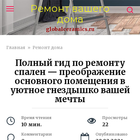
Перейти
Ремонт вашего
к
дома
контенту
globalceramics.ru
Главная
»
Ремонт дома
Полный гид по ремонту
спален — преображение
основного помещения в
уютное гнездышко вашей
мечты
Время чтения
Просмотры
10 мин.
22
Комментарии
Опубликовано