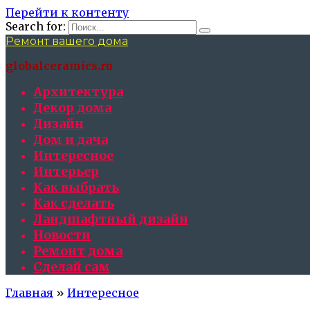
Перейти к контенту
Search for:
Ремонт вашего дома
globalceramics.ru
Архитектура
Декор дома
Дизайн
Дом и дача
Интересное
Интерьер
Как выбрать
Как сделать
Ландшафтный дизайн
Новости
Ремонт дома
Сделай сам
Главная
»
Интересное