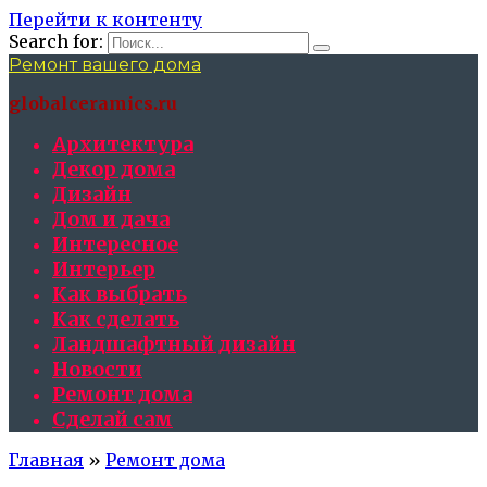
Перейти к контенту
Search for:
Ремонт вашего дома
globalceramics.ru
Архитектура
Декор дома
Дизайн
Дом и дача
Интересное
Интерьер
Как выбрать
Как сделать
Ландшафтный дизайн
Новости
Ремонт дома
Сделай сам
Главная
»
Ремонт дома