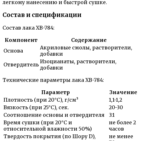
легкому нанесению и быстрой сушке.
Состав и спецификации
Состав лака ХВ-784:
Компонент
Содержание
Акриловые смолы, растворители,
Основа
добавки
Изоцианаты, растворители,
Отвердитель
добавки
Технические параметры лака ХВ-784:
Параметр
Значение
Плотность (при 20°C), г/см³
1,1-1,2
Вязкость (при 25°C), сек.
20-30
Соотношение основы и отвердителя
3:1
Время сушки (при 20°C и
не более 2
относительной влажности 50%)
часов
Твердость покрытия (по Шору D),
не менее