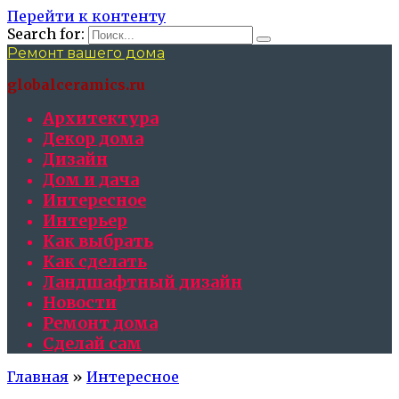
Перейти к контенту
Search for:
Ремонт вашего дома
globalceramics.ru
Архитектура
Декор дома
Дизайн
Дом и дача
Интересное
Интерьер
Как выбрать
Как сделать
Ландшафтный дизайн
Новости
Ремонт дома
Сделай сам
Главная
»
Интересное