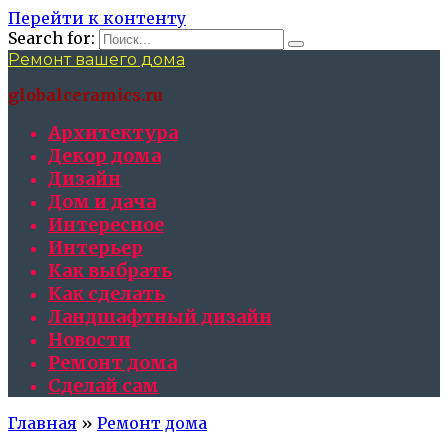
Перейти к контенту
Search for:
Ремонт вашего дома
globalceramics.ru
Архитектура
Декор дома
Дизайн
Дом и дача
Интересное
Интерьер
Как выбрать
Как сделать
Ландшафтный дизайн
Новости
Ремонт дома
Сделай сам
Главная
»
Ремонт дома