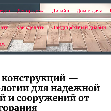
тура
Декор дома
Дизайн
Дом и дача
рать
Как сделать
Ландшафтный дизайн
ам
 конструкций —
ологии для надежной
й и сооружений от
горания