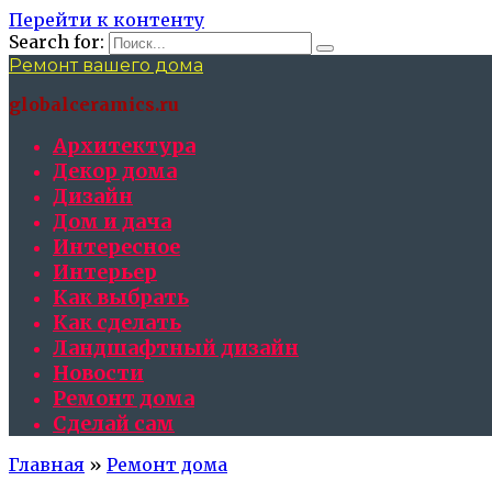
Перейти к контенту
Search for:
Ремонт вашего дома
globalceramics.ru
Архитектура
Декор дома
Дизайн
Дом и дача
Интересное
Интерьер
Как выбрать
Как сделать
Ландшафтный дизайн
Новости
Ремонт дома
Сделай сам
Главная
»
Ремонт дома