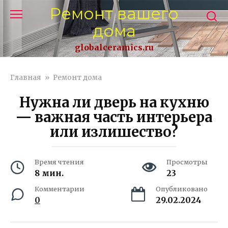
Перейти
Ремонт вашего
к
дома
контенту
globalceramics.ru
Главная
»
Ремонт дома
Нужна ли дверь на кухню
— важная часть интерьера
или излишество?
Время чтения
Просмотры
8 мин.
23
Комментарии
Опубликовано
0
29.02.2024