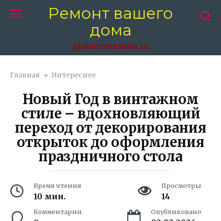
Перейти
Ремонт вашего
к
дома
контенту
globalceramics.ru
Главная
»
Интересное
Новый Год в винтажном
стиле – вдохновляющий
переход от декорирования
открыток до оформления
праздничного стола
Время чтения
Просмотры
10 мин.
14
Комментарии
Опубликовано