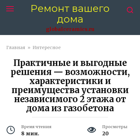
Перейти
Ремонт вашего
к
дома
контенту
globalceramics.ru
Главная
»
Интересное
Практичные и выгодные
решения — возможности,
характеристики и
преимущества установки
независимого 2 этажа от
дома из газобетона
Время чтения
Просмотры
8 мин.
20