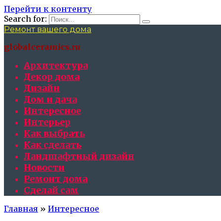
Перейти к контенту
Search for:
Ремонт вашего дома
globalceramics.ru
Архитектура
Декор дома
Дизайн
Дом и дача
Интересное
Интерьер
Как выбрать
Как сделать
Ландшафтный дизайн
Новости
Ремонт дома
Сделай сам
Главная
»
Интересное