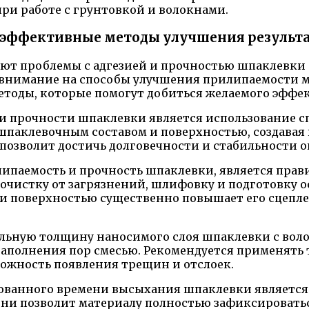
ри работе с грунтовкой и волокнами.
 эффективные методы улучшения результ
ают проблемы с адгезией и прочностью шпаклевки 
ь внимание на способы улучшения прилипаемости м
тоды, которые помогут добиться желаемого эффек
и прочности шпаклевки является использование с
шпаклевочным составом и поверхностью, создава
позволит достичь долговечности и стабильности 
паемость и прочность шпаклевки, является прави
я очистку от загрязнений, шлифовку и подготовку 
 поверхностью существенно повышает его сцепле
льную толщину наносимого слоя шпаклевки с вол
 заполнения пор смесью. Рекомендуется применять
ожность появления трещин и отслоек.
ндованного времени высыхания шпаклевки являетс
ни позволит материалу полностью зафиксировать