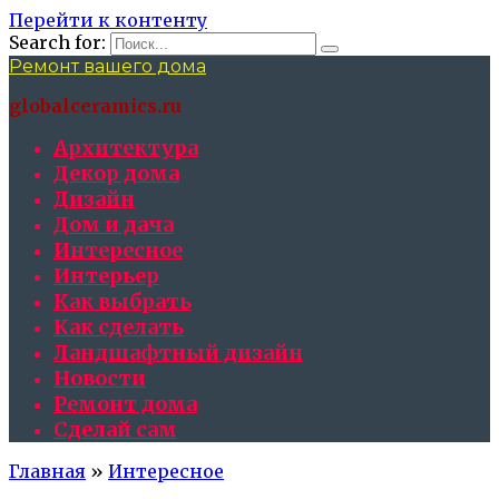
Перейти к контенту
Search for:
Ремонт вашего дома
globalceramics.ru
Архитектура
Декор дома
Дизайн
Дом и дача
Интересное
Интерьер
Как выбрать
Как сделать
Ландшафтный дизайн
Новости
Ремонт дома
Сделай сам
Главная
»
Интересное