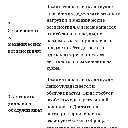
Ламинат под плитку на кухне
способен выдерживать высокие
нагрузки и механические
2.
воздействия. Он не царапается
Устойчивость
от мебели или посуды, не
к
разламывается при падении
механическим
предметов. Это делает его
воздействиям
идеальным решением для
активного использования на
кухне.
Ламинат под плитку на кухне
легко укладывается и
обслуживается. Он не требует
3. Легкость
особого ухода и регулярной
укладки и
полировки. Достаточно
обслуживания
регулярно производить
влажную уборку и обращать
внимание на возможные пятна.