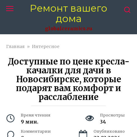
Перейти
Ремонт вашего
к
дома
контенту
globalceramics.ru
Главная
»
Интересное
Доступные по цене кресла-
качалки для дачи в
Новосибирске, которые
подарят вам комфорт и
расслабление
Время чтения
Просмотры
9 мин.
34
Комментарии
Опубликовано