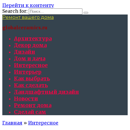
Перейти к контенту
Search for:
Ремонт вашего дома
globalceramics.ru
Архитектура
Декор дома
Дизайн
Дом и дача
Интересное
Интерьер
Как выбрать
Как сделать
Ландшафтный дизайн
Новости
Ремонт дома
Сделай сам
Главная
»
Интересное