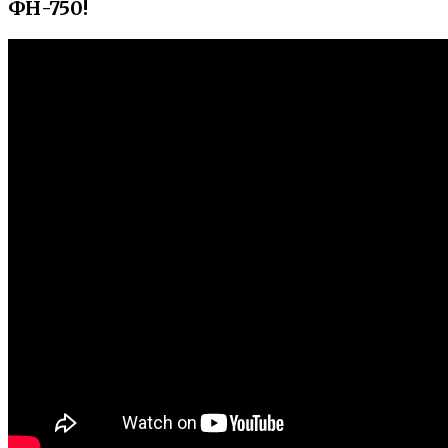
ФН-750!