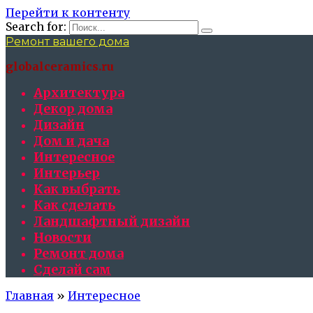
Перейти к контенту
Search for:
Ремонт вашего дома
globalceramics.ru
Архитектура
Декор дома
Дизайн
Дом и дача
Интересное
Интерьер
Как выбрать
Как сделать
Ландшафтный дизайн
Новости
Ремонт дома
Сделай сам
Главная
»
Интересное