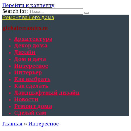
Перейти к контенту
Search for:
Ремонт вашего дома
globalceramics.ru
Архитектура
Декор дома
Дизайн
Дом и дача
Интересное
Интерьер
Как выбрать
Как сделать
Ландшафтный дизайн
Новости
Ремонт дома
Сделай сам
Главная
»
Интересное