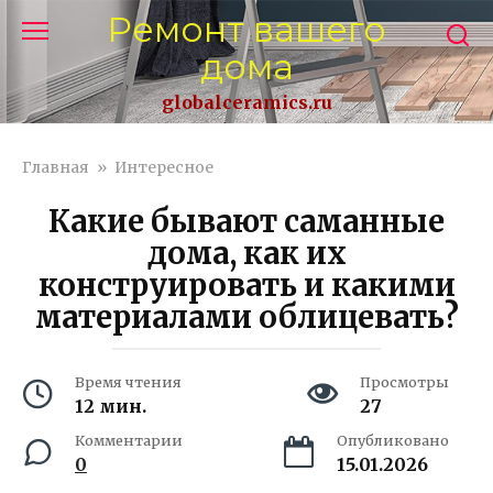
Перейти
Ремонт вашего
к
дома
контенту
globalceramics.ru
Главная
»
Интересное
Какие бывают саманные
дома, как их
конструировать и какими
материалами облицевать?
Время чтения
Просмотры
12 мин.
27
Комментарии
Опубликовано
0
15.01.2026