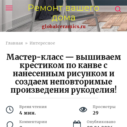
Перейти
Ремонт вашего
к
дома
контенту
globalceramics.ru
Главная
»
Интересное
Мастер-класс — вышиваем
крестиком по канве с
нанесенным рисунком и
создаем неповторимые
произведения рукоделия!
Время чтения
Просмотры
4 мин.
29
Комментарии
Опубликовано