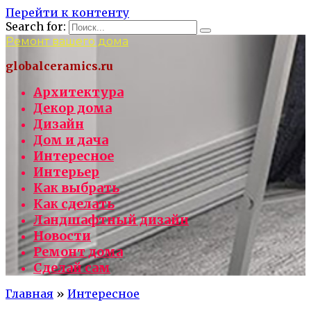
Перейти к контенту
Search for:
Ремонт вашего дома
globalceramics.ru
Архитектура
Декор дома
Дизайн
Дом и дача
Интересное
Интерьер
Как выбрать
Как сделать
Ландшафтный дизайн
Новости
Ремонт дома
Сделай сам
Главная
»
Интересное