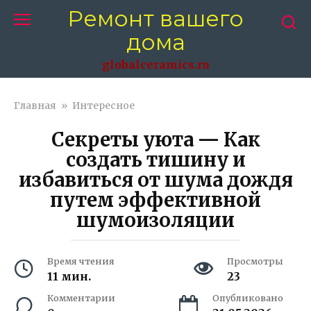
Перейти
Ремонт вашего
к
дома
контенту
globalceramics.ru
Главная
»
Интересное
Секреты уюта — Как
создать тишину и
избавиться от шума дождя
путем эффективной
шумоизоляции
Время чтения
Просмотры
11 мин.
23
Комментарии
Опубликовано