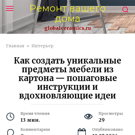
Перейти
Ремонт вашего
к
дома
контенту
globalceramics.ru
Главная
»
Интерьер
Как создать уникальные
предметы мебели из
картона — пошаговые
инструкции и
вдохновляющие идеи
Время чтения
Просмотры
13 мин.
29
Комментарии
Опубликовано