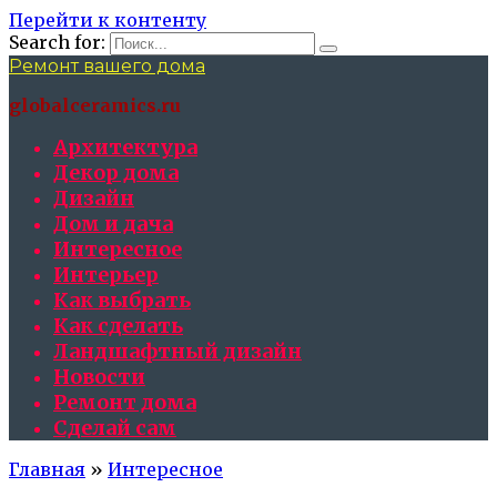
Перейти к контенту
Search for:
Ремонт вашего дома
globalceramics.ru
Архитектура
Декор дома
Дизайн
Дом и дача
Интересное
Интерьер
Как выбрать
Как сделать
Ландшафтный дизайн
Новости
Ремонт дома
Сделай сам
Главная
»
Интересное