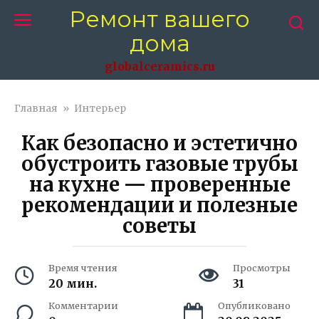
Перейти
Ремонт вашего
к
дома
контенту
globalceramics.ru
Главная
»
Интерьер
Как безопасно и эстетично
обустроить газовые трубы
на кухне — проверенные
рекомендации и полезные
советы
Время чтения
Просмотры
20 мин.
31
Комментарии
Опубликовано