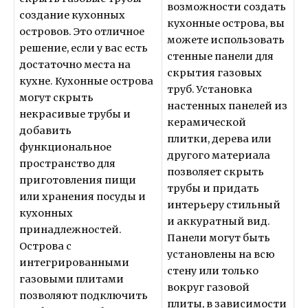
возможности создать
создание кухонных
кухонные острова, вы
островов. Это отличное
можете использовать
решение, если у вас есть
стенные панели для
достаточно места на
скрытия газовых
кухне. Кухонные острова
труб. Установка
могут скрыть
настенных панелей из
некрасивые трубы и
керамической
добавить
плитки, дерева или
функциональное
другого материала
пространство для
позволяет скрыть
приготовления пищи
трубы и придать
или хранения посуды и
интерьеру стильный
кухонных
и аккуратный вид.
принадлежностей.
Панели могут быть
Острова с
установлены на всю
интегрированными
стену или только
газовыми плитами
вокруг газовой
позволяют подключить
плиты, в зависимости