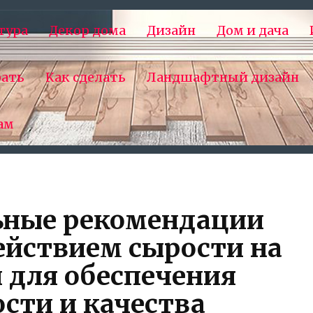
тура
Декор дома
Дизайн
Дом и дача
рать
Как сделать
Ландшафтный дизайн
ам
ьные рекомендации
действием сырости на
 для обеспечения
сти и качества