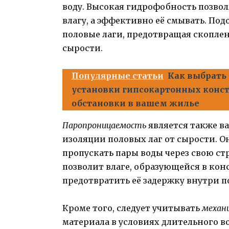
воду. Высокая гидрофобность позвол
влагу, а эффективно её смывать. П
половые лаги, предотвращая скоплен
сырости.
Популярные статьи
Как выбрать
установки гипсокартонных конст
обстановки в вашем жилье
Паропроницаемость
является также в
изоляции половых лаг от сырости. О
пропускать пары воды через свою с
позволит влаге, образующейся в ко
предотвратить её задержку внутри п
Кроме того, следует учитывать
механ
материала в условиях длительного 