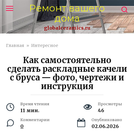
Перейти
Ремонт вашего
к
дома
контенту
globalceramics.ru
Главная
»
Интересное
Как самостоятельно
сделать раскладные качели
с бруса — фото, чертежи и
инструкция
Время чтения
Просмотры
11 мин.
46
Комментарии
Опубликовано
0
02.06.2026