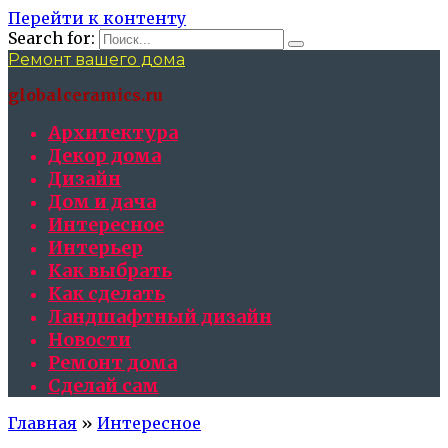
Перейти к контенту
Search for:
Ремонт вашего дома
globalceramics.ru
Архитектура
Декор дома
Дизайн
Дом и дача
Интересное
Интерьер
Как выбрать
Как сделать
Ландшафтный дизайн
Новости
Ремонт дома
Сделай сам
Главная
»
Интересное