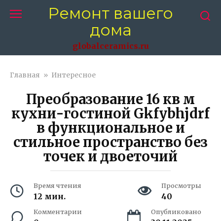
Перейти
Ремонт вашего
к
дома
контенту
globalceramics.ru
Главная
»
Интересное
Преобразование 16 кв м
кухни-гостиной Gkfybhjdrf
в функциональное и
стильное пространство без
точек и двоеточий
Время чтения
Просмотры
12 мин.
40
Комментарии
Опубликовано