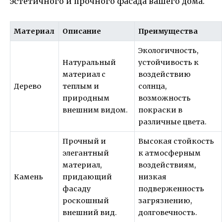
эстетичного и прочного фасада вашего дома.
Материал
Описание
Преимущества
Экологичность,
Натуральный
устойчивость к
материал с
воздействию
Дерево
теплым и
солнца,
природным
возможность
внешним видом.
покраски в
различные цвета.
Прочный и
Высокая стойкость
элегантный
к атмосферным
материал,
воздействиям,
Камень
придающий
низкая
фасаду
подверженность
роскошный
загрязнению,
внешний вид.
долговечность.