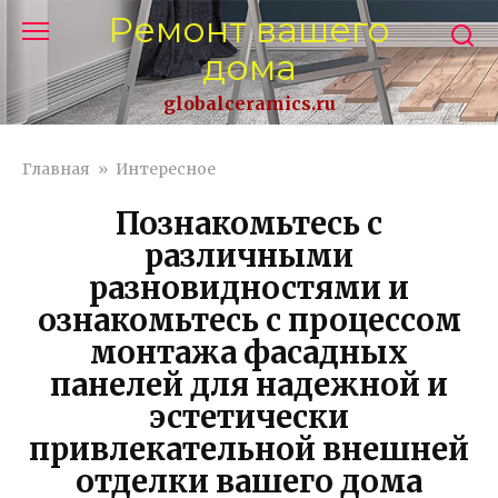
Перейти
Ремонт вашего
к
дома
контенту
globalceramics.ru
Главная
»
Интересное
Познакомьтесь с
различными
разновидностями и
ознакомьтесь с процессом
монтажа фасадных
панелей для надежной и
эстетически
привлекательной внешней
отделки вашего дома