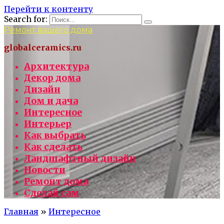
Перейти к контенту
Search for:
Ремонт вашего дома
globalceramics.ru
Архитектура
Декор дома
Дизайн
Дом и дача
Интересное
Интерьер
Как выбрать
Как сделать
Ландшафтный дизайн
Новости
Ремонт дома
Сделай сам
Главная
»
Интересное