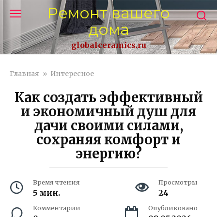
Перейти
Ремонт вашего
к
дома
контенту
globalceramics.ru
Главная
»
Интересное
Как создать эффективный
и экономичный душ для
дачи своими силами,
сохраняя комфорт и
энергию?
Время чтения
Просмотры
5 мин.
24
Комментарии
Опубликовано