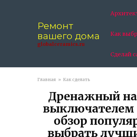
Перейти
к
Архитек
контенту
Ремонт
вашего дома
Как выб
globalceramics.ru
Сделай с
Главная
»
Как сделать
Дренажный на
выключателем 
обзор популя
выбрать лучши