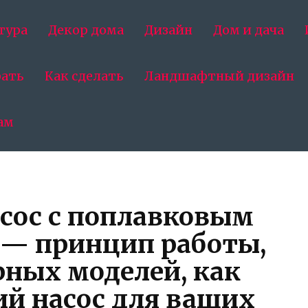
тура
Декор дома
Дизайн
Дом и дача
рать
Как сделать
Ландшафтный дизайн
ам
сос с поплавковым
— принцип работы,
рных моделей, как
й насос для ваших