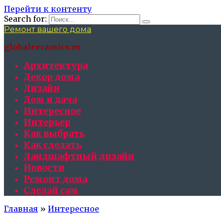
Перейти к контенту
Search for:
Ремонт вашего дома
globalceramics.ru
Архитектура
Декор дома
Дизайн
Дом и дача
Интересное
Интерьер
Как выбрать
Как сделать
Ландшафтный дизайн
Новости
Ремонт дома
Сделай сам
Главная
»
Интересное