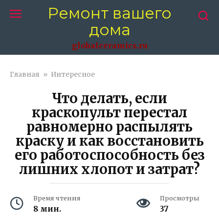
Перейти
Ремонт вашего
к
дома
контенту
globalceramics.ru
Главная
»
Интересное
Что делать, если
краскопульт перестал
равномерно распылять
краску и как восстановить
его работоспособность без
лишних хлопот и затрат?
Время чтения
Просмотры
8 мин.
37