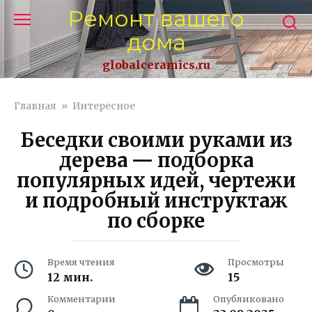
Перейти
Ремонт вашего
к
дома
контенту
globalceramics.ru
Главная
»
Интересное
Беседки своими руками из
дерева — подборка
популярных идей, чертежи
и подробный инструктаж
по сборке
Время чтения
Просмотры
12 мин.
15
Комментарии
Опубликовано