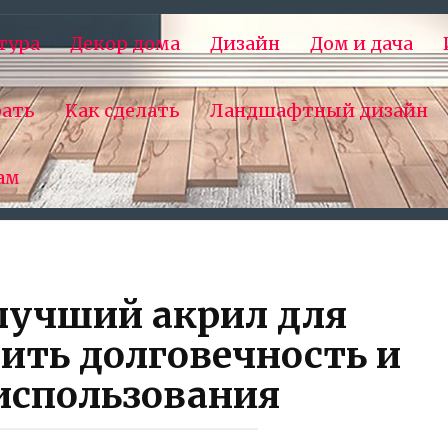
тура
Декор дома
Дизайн
Дом и дача
рать
Как сделать
Ландшафтный дизайн
ам
лучший акрил для
ить долговечность и
использования