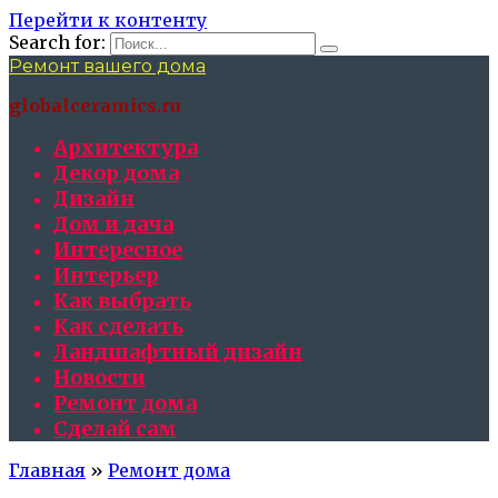
Перейти к контенту
Search for:
Ремонт вашего дома
globalceramics.ru
Архитектура
Декор дома
Дизайн
Дом и дача
Интересное
Интерьер
Как выбрать
Как сделать
Ландшафтный дизайн
Новости
Ремонт дома
Сделай сам
Главная
»
Ремонт дома