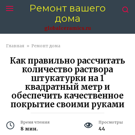
Перейти
Ремонт вашего
к
дома
контенту
globalceramics.ru
Главная
»
Ремонт дома
Как правильно рассчитать
количество раствора
штукатурки на 1
квадратный метр и
обеспечить качественное
покрытие своими руками
Время чтения
Просмотры
8 мин.
44