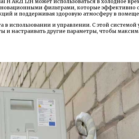
i H AR21 12H может использоваться в холодное вре
новационными фильтрами, которые эффективно оч
кций и поддерживая здоровую атмосферу в помещ
та в использовании и управлении. С этой системой
ты и настраивать другие параметры, чтобы макси