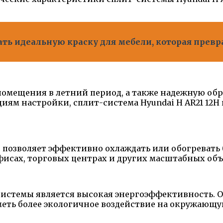
рать идеальную краску для мебели, которая прев
омещения в летний период, а также надежную обр
ям настройки, сплит-система Hyundai H AR21 12
 позволяет эффективно охлаждать или обогревать 
офисах, торговых центрах и других масштабных объ
истемы является высокая энергоэффективность. О
меть более экологичное воздействие на окружающу