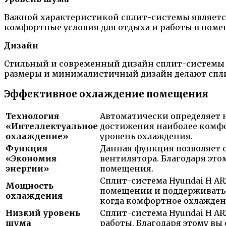
Важной характеристикой сплит-системы является 
комфортные условия для отдыха и работы в поме
Дизайн
Стильный и современный дизайн сплит-системы H
размеры и минималистичный дизайн делают спли
Эффективное охлаждение помещения
Технология
Автоматически определяет 
«Интеллектуальное
достижения наиболее комфо
охлаждение»
уровень охлаждения.
Функция
Данная функция позволяет 
«Экономия
вентилятора. Благодаря это
энергии»
помещения.
Сплит-система Hyundai H AR
Мощность
помещении и поддерживать е
охлаждения
когда комфортное охлажден
Низкий уровень
Сплит-система Hyundai H AR
шума
работы. Благодаря этому вы