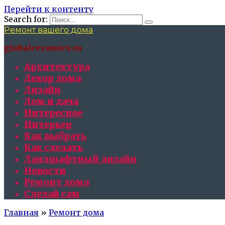
Перейти к контенту
Search for:
Ремонт вашего дома
globalceramics.ru
Архитектура
Декор дома
Дизайн
Дом и дача
Интересное
Интерьер
Как выбрать
Как сделать
Ландшафтный дизайн
Новости
Ремонт дома
Сделай сам
Главная
»
Ремонт дома