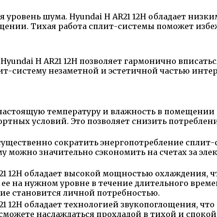
уровень шума. Hyundai H AR21 12H обладает низким
щении. Тихая работа сплит-системы поможет избе
yundai H AR21 12H позволяет гармонично вписать
т-систему незаметной и эстетичной частью интер
настоящую температуру и влажность в помещении 
ртных условий. Это позволяет снизить потреблен
существенно сократить энергопотребление сплит-
му можно значительно сэкономить на счетах за эл
21 12H обладает высокой мощностью охлаждения, ч
е на нужном уровне в течение длительного времен
ие становится личной потребностью.
21 12H обладает технологией звукопоглощения, что
 сможете наслаждаться прохладой в тихой и спокой