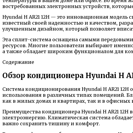
температуры в вашем доме или офисе. Во время ж
востребованных электронных устройств, которы
Hyundai H AR21 12H — это инновационная модель 
известный своей надежностью и качеством, разра
улучшенным дизайном, который позволяет вписат
Эта сплит-система оснащена самыми передовыми
ресурсов. Многие пользователи выбирают именно
а также обладает широким функционалом для ком
Содержание
Обзор кондиционера Hyundai H A
Система кондиционирования Hyundai H AR21 12H 
использования в различных типах помещений. Бл
как в жилых домах и квартирах, так и в офисных
Преимущества кондиционера Hyundai H AR21 12H 
электроэнергию. Климатическая система обладает
важно сохранить тишину и комфорт.