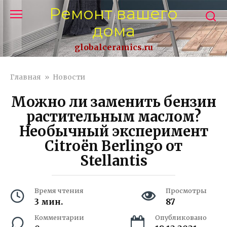
Перейти
Ремонт вашего
к
дома
контенту
globalceramics.ru
Главная
»
Новости
Можно ли заменить бензин
растительным маслом?
Необычный эксперимент
Citroën Berlingo от
Stellantis
Время чтения
Просмотры
3 мин.
87
Комментарии
Опубликовано