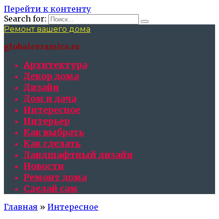
Перейти к контенту
Search for:
Ремонт вашего дома
globalceramics.ru
Архитектура
Декор дома
Дизайн
Дом и дача
Интересное
Интерьер
Как выбрать
Как сделать
Ландшафтный дизайн
Новости
Ремонт дома
Сделай сам
Главная
»
Интересное