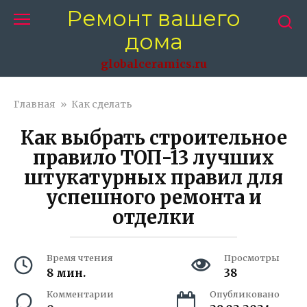
Перейти
Ремонт вашего
к
дома
контенту
globalceramics.ru
Главная
»
Как сделать
Как выбрать строительное
правило ТОП-13 лучших
штукатурных правил для
успешного ремонта и
отделки
Время чтения
Просмотры
8 мин.
38
Комментарии
Опубликовано